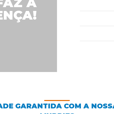
FAZ A
Design Gráfico
0
%
ENÇA!
Qualidade
0
%
Prazos de entrega
0
%
DADE GARANTIDA COM A NOSS