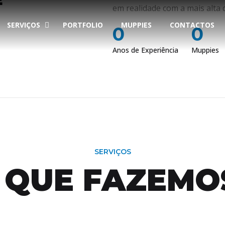
em realidade com a mais alta q
SERVIÇOS
PORTFOLIO
MUPPIES
CONTACTOS
0
0
Anos de Experiência
Muppies
SERVIÇOS
 QUE FAZEM