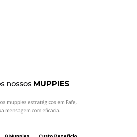
os nossos
MUPPIES
os muppies estratégicos em Fafe,
ua mensagem com eficácia.
8 Muppies
Custo Benefício