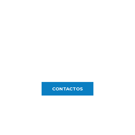
M ALGUMA QUEST
connosco e descubra como podemos fazer 
CONTACTOS